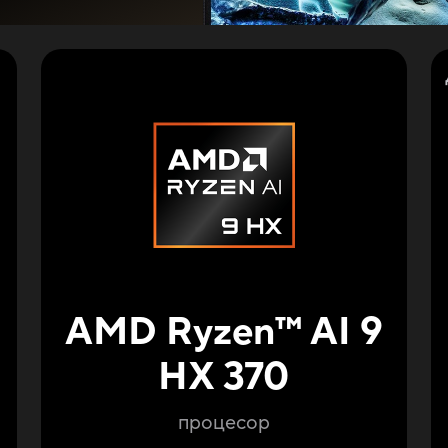
AMD Ryzen
™
AI 9
HX 370
процесор