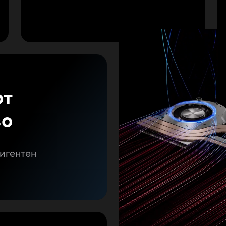
от
во
игентен