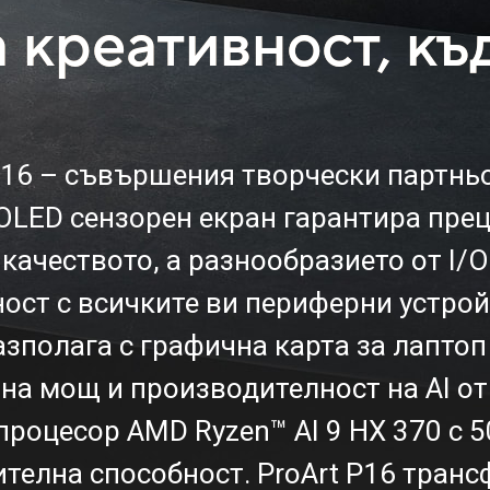
креативност, къд
P16 – съвършения творчески партньор
OLED сензорен екран гарантира прец
качеството, а разнообразието от I/
ост с всичките ви периферни устрой
азполага с графична карта за лаптоп
а мощ и производителност на AI от
процесор AMD Ryzen™ AI 9 HX 370 с 
телна способност. ProArt P16 транс