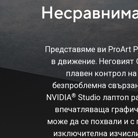
Несравнима 
Представяме ви ProArt 
в движение. Неговият 
плавен контрол на 
безпроблемна свързан
®
NVIDIA
Studio лаптоп р
впечатляваща графичн
може да се похвали и с 
изключителна изчисли