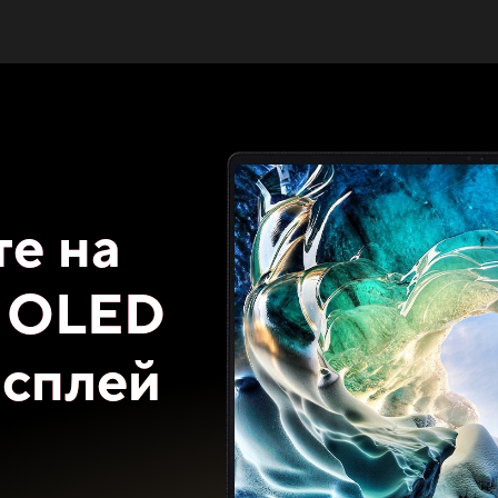
те на
K OLED
исплей