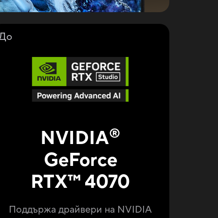
До
®
NVIDIA
GeForce
RTX
™
4070
Поддържа драйвери на NVIDIA