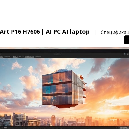
rt P16 H7606 | AI PC AI laptop
|
Спецификац