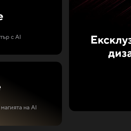
e
Ексклу
тър с AI
диз
e
магията на AI