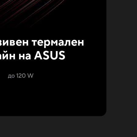
зивен термален
айн на ASUS
до 120 W