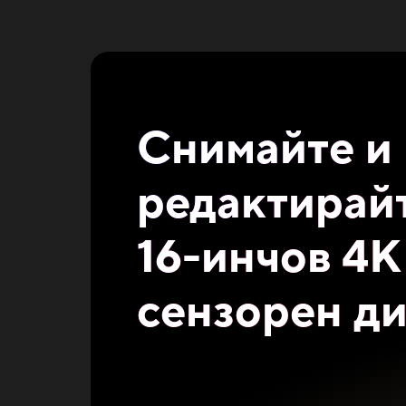
Снимайте и
редактирай
16-инчов 4
сензорен д