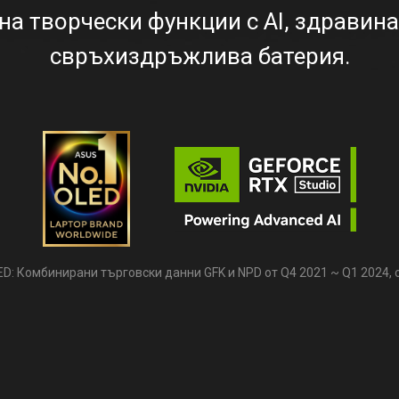
на творчески функции с AI, здравина
свръхиздръжлива батерия.
ED: Комбинирани търговски данни GFK и NPD от Q4 2021 ~ Q1 2024, 