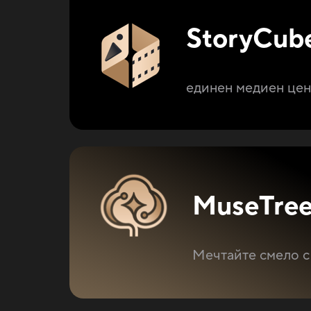
StoryCub
единен медиен цен
MuseTre
Мечтайте смело с 